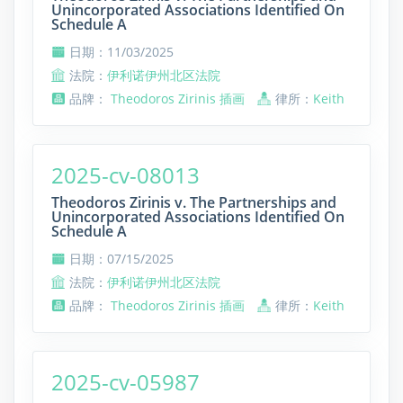
Unincorporated Associations Identified On
Schedule A
日期：11/03/2025
法院：
伊利诺伊州北区法院
品牌：
Theodoros Zirinis 插画
律所：
Keith
2025-cv-08013
Theodoros Zirinis v. The Partnerships and
Unincorporated Associations Identified On
Schedule A
日期：07/15/2025
法院：
伊利诺伊州北区法院
品牌：
Theodoros Zirinis 插画
律所：
Keith
2025-cv-05987