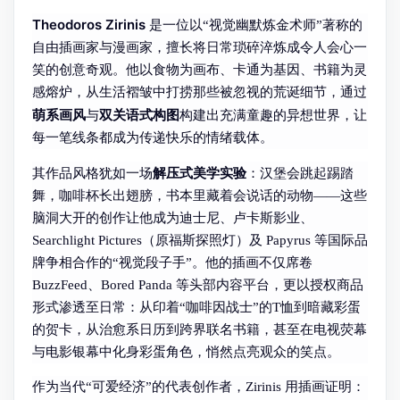
Theodoros Zirinis
是一位以“视觉幽默炼金术师”著称的
自由插画家与漫画家，擅长将日常琐碎淬炼成令人会心一
笑的创意奇观。他以食物为画布、卡通为基因、书籍为灵
感熔炉，从生活褶皱中打捞那些被忽视的荒诞细节，通过
萌系画风
双关语式构图
与
构建出充满童趣的异想世界，让
每一笔线条都成为传递快乐的情绪载体。
解压式美学实验
其作品风格犹如一场
：汉堡会跳起踢踏
舞，咖啡杯长出翅膀，书本里藏着会说话的动物——这些
脑洞大开的创作让他成为迪士尼、卢卡斯影业、
Searchlight Pictures（原福斯探照灯）及 Papyrus 等国际品
牌争相合作的“视觉段子手”。他的插画不仅席卷
BuzzFeed、Bored Panda 等头部内容平台，更以授权商品
形式渗透至日常：从印着“咖啡因战士”的T恤到暗藏彩蛋
的贺卡，从治愈系日历到跨界联名书籍，甚至在电视荧幕
与电影银幕中化身彩蛋角色，悄然点亮观众的笑点。
作为当代“可爱经济”的代表创作者，Zirinis 用插画证明：