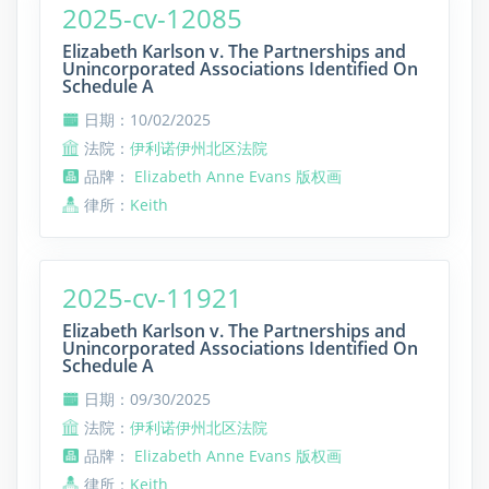
2025-cv-12085
Elizabeth Karlson v. The Partnerships and
Unincorporated Associations Identified On
Schedule A
日期：10/02/2025
法院：
伊利诺伊州北区法院
品牌：
Elizabeth Anne Evans 版权画
律所：
Keith
2025-cv-11921
Elizabeth Karlson v. The Partnerships and
Unincorporated Associations Identified On
Schedule A
日期：09/30/2025
法院：
伊利诺伊州北区法院
品牌：
Elizabeth Anne Evans 版权画
律所：
Keith