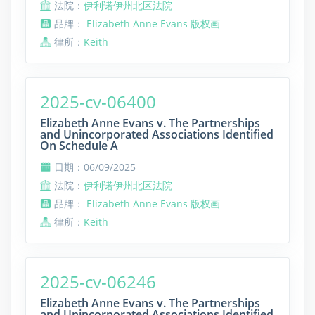
法院：
伊利诺伊州北区法院
品牌：
Elizabeth Anne Evans 版权画
律所：
Keith
2025-cv-06400
Elizabeth Anne Evans v. The Partnerships
and Unincorporated Associations Identified
On Schedule A
日期：06/09/2025
法院：
伊利诺伊州北区法院
品牌：
Elizabeth Anne Evans 版权画
律所：
Keith
2025-cv-06246
Elizabeth Anne Evans v. The Partnerships
and Unincorporated Associations Identified