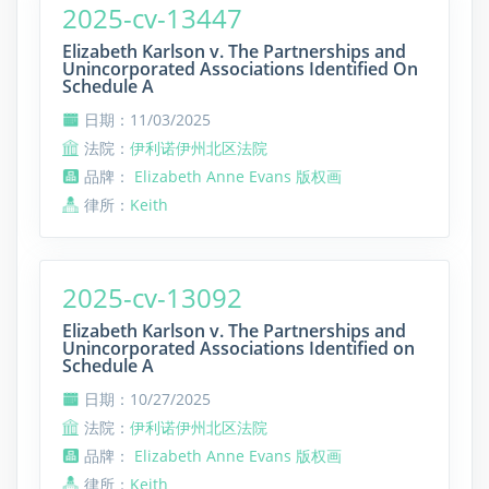
2025-cv-13447
Elizabeth Karlson v. The Partnerships and
Unincorporated Associations Identified On
Schedule A
日期：11/03/2025
法院：
伊利诺伊州北区法院
品牌：
Elizabeth Anne Evans 版权画
律所：
Keith
2025-cv-13092
Elizabeth Karlson v. The Partnerships and
Unincorporated Associations Identified on
Schedule A
日期：10/27/2025
法院：
伊利诺伊州北区法院
品牌：
Elizabeth Anne Evans 版权画
律所：
Keith