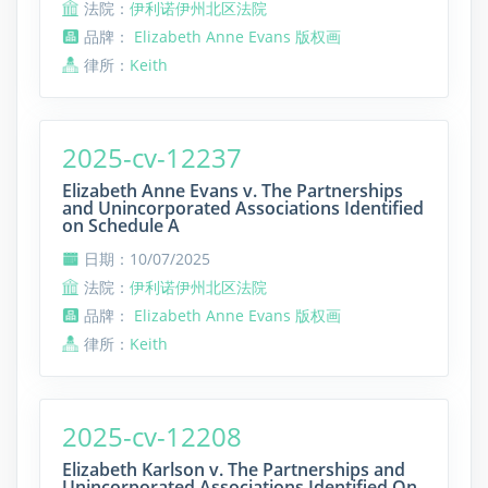
法院：
伊利诺伊州北区法院
品牌：
Elizabeth Anne Evans 版权画
律所：
Keith
2025-cv-12237
Elizabeth Anne Evans v. The Partnerships
and Unincorporated Associations Identified
on Schedule A
日期：10/07/2025
法院：
伊利诺伊州北区法院
品牌：
Elizabeth Anne Evans 版权画
律所：
Keith
2025-cv-12208
Elizabeth Karlson v. The Partnerships and
Unincorporated Associations Identified On