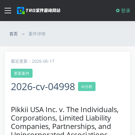
登录
首页
案件详情
最近更新：2026-06-17
更新案件
2026-cv-04998
AI分析
Pikkii USA Inc. v. The Individuals,
Corporations, Limited Liability
Companies, Partnerships, and
Unincorporated Associations