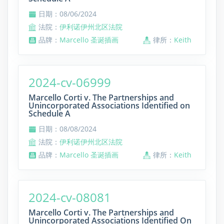
日期：08/06/2024
法院：
伊利诺伊州北区法院
品牌：
Marcello 圣诞插画
律所：
Keith
2024-cv-06999
Marcello Corti v. The Partnerships and
Unincorporated Associations Identified on
Schedule A
日期：08/08/2024
法院：
伊利诺伊州北区法院
品牌：
Marcello 圣诞插画
律所：
Keith
2024-cv-08081
Marcello Corti v. The Partnerships and
Unincorporated Associations Identified On