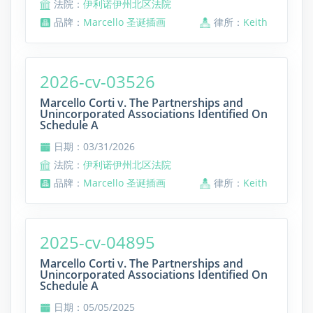
法院：
伊利诺伊州北区法院
品牌：
Marcello 圣诞插画
律所：
Keith
2026-cv-03526
Marcello Corti v. The Partnerships and
Unincorporated Associations Identified On
Schedule A
日期：03/31/2026
法院：
伊利诺伊州北区法院
品牌：
Marcello 圣诞插画
律所：
Keith
2025-cv-04895
Marcello Corti v. The Partnerships and
Unincorporated Associations Identified On
Schedule A
日期：05/05/2025