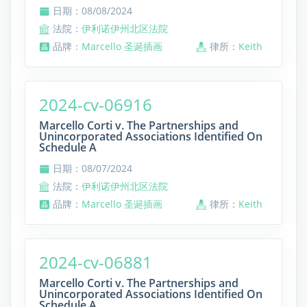
日期：08/08/2024
法院：
伊利诺伊州北区法院
品牌：
Marcello 圣诞插画
律所：
Keith
2024-cv-06916
Marcello Corti v. The Partnerships and
Unincorporated Associations Identified On
Schedule A
日期：08/07/2024
法院：
伊利诺伊州北区法院
品牌：
Marcello 圣诞插画
律所：
Keith
2024-cv-06881
Marcello Corti v. The Partnerships and
Unincorporated Associations Identified On
Schedule A