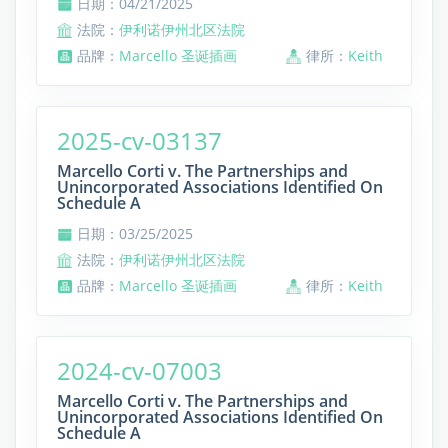
日期：04/21/2025
法院：
伊利诺伊州北区法院
品牌：
Marcello 圣诞插画
律所：
Keith
2025-cv-03137
Marcello Corti v. The Partnerships and
Unincorporated Associations Identified On
Schedule A
日期：03/25/2025
法院：
伊利诺伊州北区法院
品牌：
Marcello 圣诞插画
律所：
Keith
2024-cv-07003
Marcello Corti v. The Partnerships and
Unincorporated Associations Identified On
Schedule A