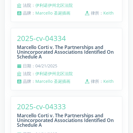
法院：
伊利诺伊州北区法院
品牌：
Marcello 圣诞插画
律所：
Keith
2025-cv-04334
Marcello Corti v. The Partnerships and
Unincorporated Associations Identified On
Schedule A
日期：04/21/2025
法院：
伊利诺伊州北区法院
品牌：
Marcello 圣诞插画
律所：
Keith
2025-cv-04333
Marcello Corti v. The Partnerships and
Unincorporated Associations Identified On
Schedule A