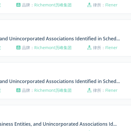
院
品牌：
Richemont历峰集团
律所：
Flener
and Unincorporated Associations Identified in Sched...
院
品牌：
Richemont历峰集团
律所：
Flener
and Unincorporated Associations Identified in Sched...
院
品牌：
Richemont历峰集团
律所：
Flener
siness Entities, and Unincorporated Associations Id...