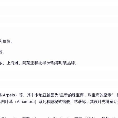
。
和价位。
等。
依、上海滩、阿莱亚和彼得·米勒等时装品牌。
eef & Arpels）等。其中卡地亚被誉为“皇帝的珠宝商，珠宝商的皇帝”
则以四叶草（Alhambra）系列和隐秘式镶嵌工艺著称，其设计充满童