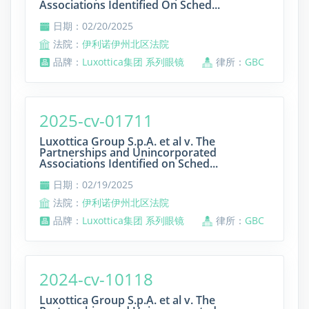
Associations Identified On Sched...
日期：02/20/2025
法院：
伊利诺伊州北区法院
品牌：
Luxottica集团 系列眼镜
律所：
GBC
2025-cv-01711
Luxottica Group S.p.A. et al v. The
Partnerships and Unincorporated
Associations Identified on Sched...
日期：02/19/2025
法院：
伊利诺伊州北区法院
品牌：
Luxottica集团 系列眼镜
律所：
GBC
2024-cv-10118
Luxottica Group S.p.A. et al v. The