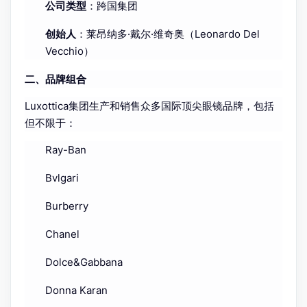
公司类型
：跨国集团
创始人
：莱昂纳多·戴尔·维奇奥（Leonardo Del
Vecchio）
二、品牌组合
Luxottica集团生产和销售众多国际顶尖眼镜品牌，包括
但不限于：
Ray-Ban
Bvlgari
Burberry
Chanel
Dolce&Gabbana
Donna Karan