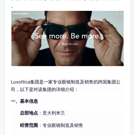
。
Luxottica集团是一家专业眼镜制造及销售的跨国集团公
司，以下是对该集团的详细介绍：
一、基本信息
总部地点
：意大利米兰
经营范围
：专业眼镜制造及销售