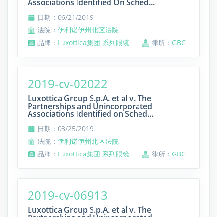
Associations Identified On Sched...
日期：06/21/2019
法院：
伊利诺伊州北区法院
品牌：
Luxottica集团 系列眼镜
律所：
GBC
2019-cv-02022
Luxottica Group S.p.A. et al v. The
Partnerships and Unincorporated
Associations Identified on Sched...
日期：03/25/2019
法院：
伊利诺伊州北区法院
品牌：
Luxottica集团 系列眼镜
律所：
GBC
2019-cv-06913
Luxottica Group S.p.A. et al v. The