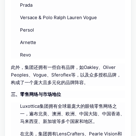
Prada
Versace & Polo Ralph Lauren Vogue
Persol
Arnette
Revo
此外，集团还拥有一些自有品牌，如Oakley、Oliver
Peoples、Vogue、Sferoflex等，以及众多授权品牌，
构成了一个庞大且多元化的品牌阵容。
三、零售网络与市场地位
Luxottica集团拥有全球最庞大的眼镜零售网络之
一，遍布北美、澳洲、欧洲、中国大陆、中国香港、
马来西亚、新加坡等多个国家和地区。
在北美，集团拥有LensCrafters、Pearle Vision和