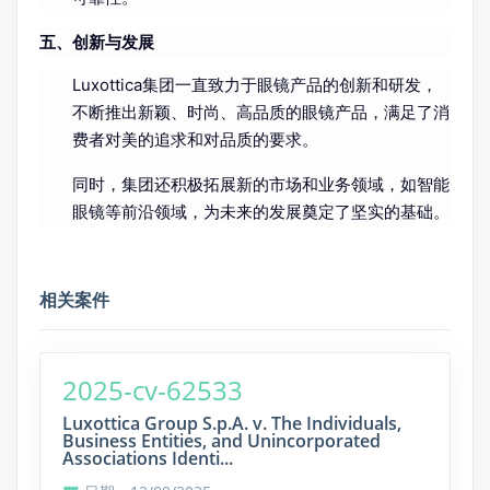
五、创新与发展
Luxottica集团一直致力于眼镜产品的创新和研发，
不断推出新颖、时尚、高品质的眼镜产品，满足了消
费者对美的追求和对品质的要求。
同时，集团还积极拓展新的市场和业务领域，如智能
眼镜等前沿领域，为未来的发展奠定了坚实的基础。
相关案件
2025-cv-62533
Luxottica Group S.p.A. v. The Individuals,
Business Entities, and Unincorporated
Associations Identi...