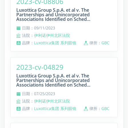
2023-cv-08806
Luxottica Group S.p.A. et al v. The
Partnerships and Unincorporated
Associations Identified on Sched...
日期：09/11/2023
法院：
伊利诺伊州北区法院
品牌：
Luxottica集团 系列眼镜
律所：
GBC
2023-cv-04829
Luxottica Group S.p.A. et al v. The
Partnerships and Unincorporated
Associations Identified on Sched...
日期：07/25/2023
法院：
伊利诺伊州北区法院
品牌：
Luxottica集团 系列眼镜
律所：
GBC