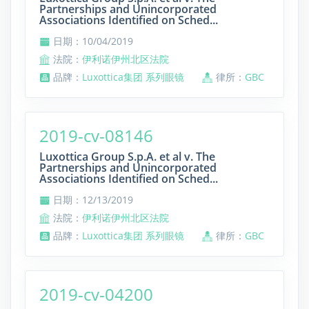
Partnerships and Unincorporated
Associations Identified on Sched...
日期：10/04/2019
法院：
伊利诺伊州北区法院
品牌：
Luxottica集团 系列眼镜
律所：
GBC
2019-cv-08146
Luxottica Group S.p.A. et al v. The
Partnerships and Unincorporated
Associations Identified on Sched...
日期：12/13/2019
法院：
伊利诺伊州北区法院
品牌：
Luxottica集团 系列眼镜
律所：
GBC
2019-cv-04200