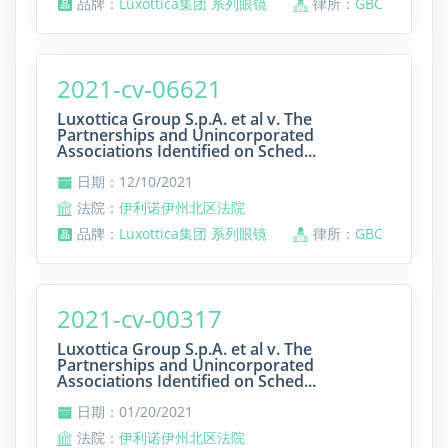
品牌：
Luxottica集团 系列眼镜
律所：
GBC
2021-cv-06621
Luxottica Group S.p.A. et al v. The
Partnerships and Unincorporated
Associations Identified on Sched...
日期：12/10/2021
法院：
伊利诺伊州北区法院
品牌：
Luxottica集团 系列眼镜
律所：
GBC
2021-cv-00317
Luxottica Group S.p.A. et al v. The
Partnerships and Unincorporated
Associations Identified on Sched...
日期：01/20/2021
法院：
伊利诺伊州北区法院