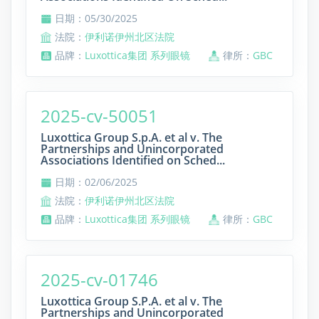
日期：05/30/2025
法院：
伊利诺伊州北区法院
品牌：
Luxottica集团 系列眼镜
律所：
GBC
2025-cv-50051
Luxottica Group S.p.A. et al v. The
Partnerships and Unincorporated
Associations Identified on Sched...
日期：02/06/2025
法院：
伊利诺伊州北区法院
品牌：
Luxottica集团 系列眼镜
律所：
GBC
2025-cv-01746
Luxottica Group S.P.A. et al v. The
Partnerships and Unincorporated