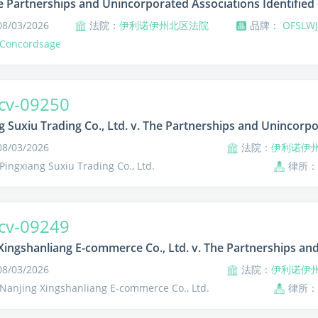
he Partnerships and Unincorporated Associations Identified o
/03/2026
法院：
伊利诺伊州北区法院
品牌：
OFSLW
Concordsage
cv-09250
g Suxiu Trading Co., Ltd. v. The Partnerships and Unincorpor
/03/2026
法院：
伊利诺伊
ngxiang Suxiu Trading Co., Ltd.
律所：
cv-09249
Xingshanliang E-commerce Co., Ltd. v. The Partnerships and 
/03/2026
法院：
伊利诺伊
njing Xingshanliang E-commerce Co., Ltd.
律所：