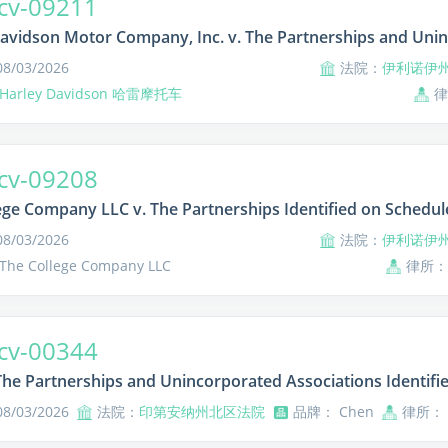
cv-09211
avidson Motor Company, Inc. v. The Partnerships and Unin
/03/2026
法院：
伊利诺伊
Harley Davidson 哈雷摩托车
cv-09208
ege Company LLC v. The Partnerships Identified on Schedul
/03/2026
法院：
伊利诺伊
he College Company LLC
律所：
cv-00344
The Partnerships and Unincorporated Associations Identifie
/03/2026
法院：
印第安纳州北区法院
品牌： Chen
律所：