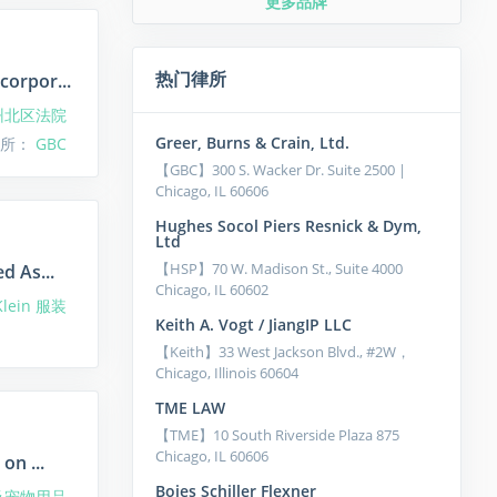
更多品牌
热门律所
corpor...
州北区法院
Greer, Burns & Crain, Ltd.
律所：
GBC
【GBC】300 S. Wacker Dr. Suite 2500 |
Chicago, IL 60606
Hughes Socol Piers Resnick & Dym,
Ltd
【HSP】70 W. Madison St., Suite 4000​ ​
d As...
Chicago, IL 60602
 Klein 服装
Keith A. Vogt / JiangIP LLC
【Keith】33 West Jackson Blvd., #2W，
Chicago, Illinois 60604
TME LAW
【TME】10 South Riverside Plaza 875
Chicago, IL 60606
on ...
Boies Schiller Flexner
居及宠物用品