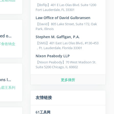
【Bsfllp】401 E Las Olas Blvd. Suite 1200
Fort Lauderdale, FL 33301
Law Office of David Gulbransen
【David】805 Lake Street, Suite 172, Oak
Park, Illinois
d o...
Stephen M. Gaffigan, P.A.
【SMG】401 East Las Olas Blvd., #130-453
零食收纳盒
，Ft. Lauderdale, Florida 33301
Nixon Peabody LLP
【Nixon Peabody】70 West Madison St.
Suite 5200 Chicago, IL 60602
s I...
更多律所
头霸王系列
友情链接
61工具网