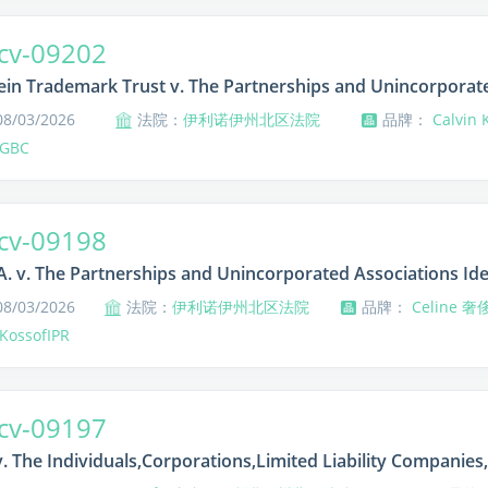
cv-09202
lein Trademark Trust v. The Partnerships and Unincorporate
/03/2026
法院：
伊利诺伊州北区法院
品牌：
Calvin
GBC
cv-09198
.A. v. The Partnerships and Unincorporated Associations Iden
/03/2026
法院：
伊利诺伊州北区法院
品牌：
Celine 
KossofIPR
cv-09197
. The Individuals,Corporations,Limited Liability Companies,P