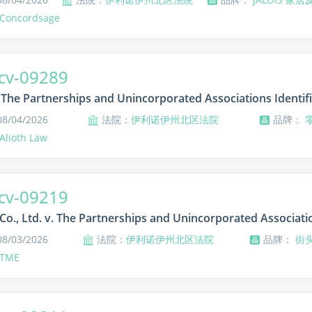
Concordsage
cv-09289
 The Partnerships and Unincorporated Associations Identifie
/04/2026
法院：
伊利诺伊州北区法院
品牌：
Alioth Law
cv-09219
o., Ltd. v. The Partnerships and Unincorporated Association
/03/2026
法院：
伊利诺伊州北区法院
品牌：
街
TME