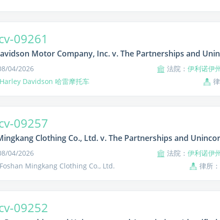
cv-09261
avidson Motor Company, Inc. v. The Partnerships and Unin
/04/2026
法院：
伊利诺伊
Harley Davidson 哈雷摩托车
cv-09257
ingkang Clothing Co., Ltd. v. The Partnerships and Unincor
/04/2026
法院：
伊利诺伊
shan Mingkang Clothing Co., Ltd.
律所：
cv-09252