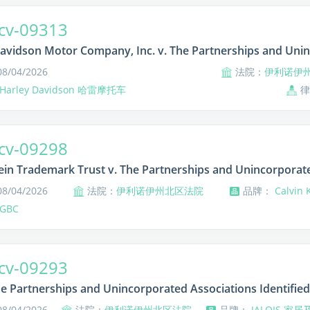
cv-09313
avidson Motor Company, Inc. v. The Partnerships and Unin
/04/2026
法院：
伊利诺伊
Harley Davidson 哈雷摩托车
cv-09298
lein Trademark Trust v. The Partnerships and Unincorporate
/04/2026
法院：
伊利诺伊州北区法院
品牌：
Calvin
GBC
cv-09293
he Partnerships and Unincorporated Associations Identified 
/04/2026
法院：
伊利诺伊州北区法院
品牌：
JALOIS 家