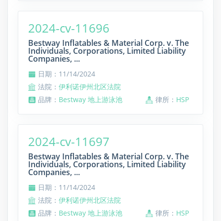
2024-cv-11696
Bestway Inflatables & Material Corp. v. The
Individuals, Corporations, Limited Liability
Companies, ...
日期：11/14/2024
法院：
伊利诺伊州北区法院
品牌：
Bestway 地上游泳池
律所：
HSP
2024-cv-11697
Bestway Inflatables & Material Corp. v. The
Individuals, Corporations, Limited Liability
Companies, ...
日期：11/14/2024
法院：
伊利诺伊州北区法院
品牌：
Bestway 地上游泳池
律所：
HSP