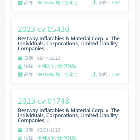
品牌：
Bestway 地上游泳池
律所：
HSP
2023-cv-05430
Bestway Inflatables & Material Corp. v. The
Individuals, Corporations, Limited Liability
Companies, ...
日期：08/14/2023
法院：
伊利诺伊州北区法院
品牌：
Bestway 地上游泳池
律所：
HSP
2023-cv-01748
Bestway Inflatables & Material Corp. v. The
Individuals, Corporations, Limited Liability
Companies, ...
日期：03/21/2023
法院：
伊利诺伊州北区法院