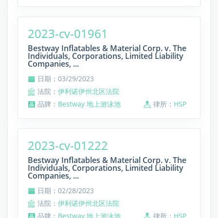
2023-cv-01961
Bestway Inflatables & Material Corp. v. The
Individuals, Corporations, Limited Liability
Companies, ...
日期：03/29/2023
法院：
伊利诺伊州北区法院
品牌：
Bestway 地上游泳池
律所：
HSP
2023-cv-01222
Bestway Inflatables & Material Corp. v. The
Individuals, Corporations, Limited Liability
Companies, ...
日期：02/28/2023
法院：
伊利诺伊州北区法院
品牌：
Bestway 地上游泳池
律所：
HSP