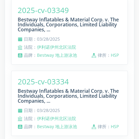
2025-cv-03349
Bestway Inflatables & Material Corp. v. The
Individuals, Corporations, Limited Liability
Companies, ...
日期：03/28/2025
法院：
伊利诺伊州北区法院
品牌：
Bestway 地上游泳池
律所：
HSP
2025-cv-03334
Bestway Inflatables & Material Corp. v. The
Individuals, Corporations, Limited Liability
Companies, ...
日期：03/28/2025
法院：
伊利诺伊州北区法院
品牌：
Bestway 地上游泳池
律所：
HSP