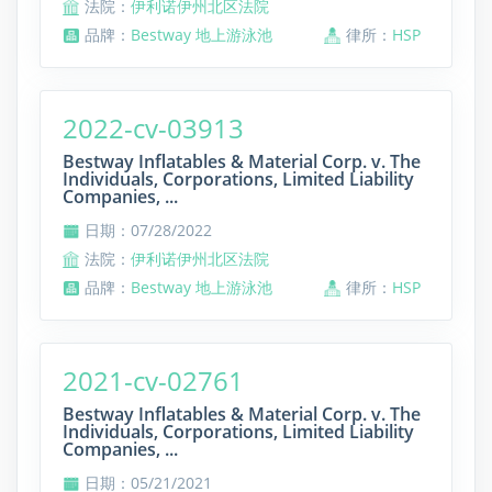
法院：
伊利诺伊州北区法院
品牌：
Bestway 地上游泳池
律所：
HSP
2022-cv-03913
Bestway Inflatables & Material Corp. v. The
Individuals, Corporations, Limited Liability
Companies, ...
日期：07/28/2022
法院：
伊利诺伊州北区法院
品牌：
Bestway 地上游泳池
律所：
HSP
2021-cv-02761
Bestway Inflatables & Material Corp. v. The
Individuals, Corporations, Limited Liability
Companies, ...
日期：05/21/2021