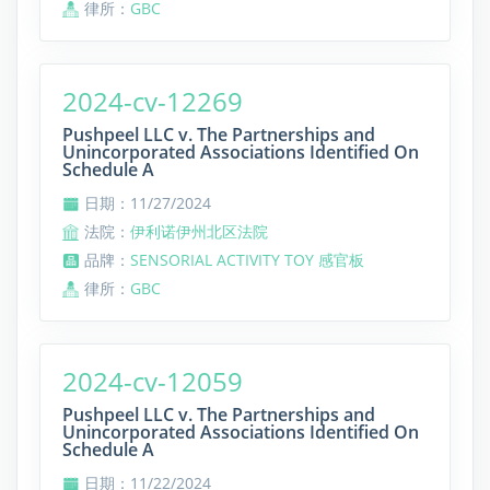
律所：
GBC
2024-cv-12269
Pushpeel LLC v. The Partnerships and
Unincorporated Associations Identified On
Schedule A
日期：11/27/2024
法院：
伊利诺伊州北区法院
品牌：
SENSORIAL ACTIVITY TOY 感官板
律所：
GBC
2024-cv-12059
Pushpeel LLC v. The Partnerships and
Unincorporated Associations Identified On
Schedule A
日期：11/22/2024