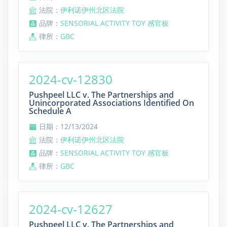
法院：
伊利诺伊州北区法院
品牌：
SENSORIAL ACTIVITY TOY 感官板
律所：
GBC
2024-cv-12830
Pushpeel LLC v. The Partnerships and
Unincorporated Associations Identified On
Schedule A
日期：12/13/2024
法院：
伊利诺伊州北区法院
品牌：
SENSORIAL ACTIVITY TOY 感官板
律所：
GBC
2024-cv-12627
Pushpeel LLC v. The Partnerships and