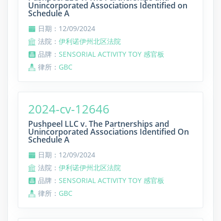
Unincorporated Associations Identified on
Schedule A
日期：12/09/2024
法院：
伊利诺伊州北区法院
品牌：
SENSORIAL ACTIVITY TOY 感官板
律所：
GBC
2024-cv-12646
Pushpeel LLC v. The Partnerships and
Unincorporated Associations Identified On
Schedule A
日期：12/09/2024
法院：
伊利诺伊州北区法院
品牌：
SENSORIAL ACTIVITY TOY 感官板
律所：
GBC