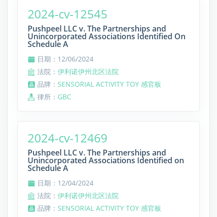
2024-cv-12545
Pushpeel LLC v. The Partnerships and
Unincorporated Associations Identified On
Schedule A
日期：12/06/2024
法院：
伊利诺伊州北区法院
品牌：
SENSORIAL ACTIVITY TOY 感官板
律所：
GBC
2024-cv-12469
Pushpeel LLC v. The Partnerships and
Unincorporated Associations Identified on
Schedule A
日期：12/04/2024
法院：
伊利诺伊州北区法院
品牌：
SENSORIAL ACTIVITY TOY 感官板