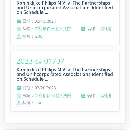
Koninklijke Philips N.V. v. The Partnerships
and Unincorporated Associations Identified
on Schedule ...
日期：02/13/2024
法院：
伊利诺伊州北区法院
品牌：
飞利浦
律所：
GBC
2023-cv-01707
Koninklijke Philips N.V. v. The Partnerships
and Unincorporated Associations Identified
on Schedule ...
日期：03/20/2023
法院：
伊利诺伊州北区法院
品牌：
飞利浦
律所：
GBC