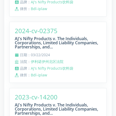
品牌：
AJ's Nifty Products饮料袋
律所：
Bdl-iplaw
2024-cv-02375
AJ's Nifty Products v. The Individuals,
Corporations, Limited Liability Companies,
Partnerships, and...
日期：03/22/2024
法院：
伊利诺伊州北区法院
品牌：
AJ's Nifty Products饮料袋
律所：
Bdl-iplaw
2023-cv-14200
AJ's Nifty Products v. The Individuals,
Corporations, Limited Liability Companies,
Partnerships, and...