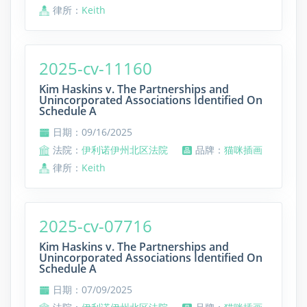
律所：
Keith
2025-cv-11160
Kim Haskins v. The Partnerships and
Unincorporated Associations Identified On
Schedule A
日期：09/16/2025
法院：
伊利诺伊州北区法院
品牌：
猫咪插画
律所：
Keith
2025-cv-07716
Kim Haskins v. The Partnerships and
Unincorporated Associations Identified On
Schedule A
日期：07/09/2025