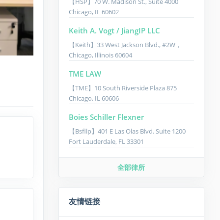
【HSP】70 W. Madison St., Suite 4000​ ​
Chicago, IL 60602
Keith A. Vogt / JiangIP LLC
【Keith】33 West Jackson Blvd., #2W，
Chicago, Illinois 60604
TME LAW
【TME】10 South Riverside Plaza 875
Chicago, IL 60606
Boies Schiller Flexner
【Bsfllp】401 E Las Olas Blvd. Suite 1200
Fort Lauderdale, FL 33301
全部律所
友情链接