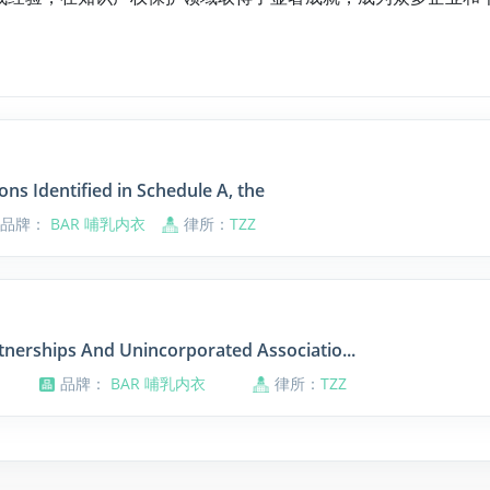
ns Identified in Schedule A, the
品牌：
BAR 哺乳内衣
律所：
TZZ
artnerships And Unincorporated Associatio...
品牌：
BAR 哺乳内衣
律所：
TZZ