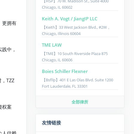
【HSP】70 W. Madison St., Suite 4000​ ​
Chicago, IL 60602
Keith A. Vogt / JiangIP LLC
，更拥有
【Keith】33 West Jackson Blvd., #2W，
Chicago, Illinois 60604
TME LAW
实践中，
【TME】10 South Riverside Plaza 875
Chicago, IL 60606
Boies Schiller Flexner
【Bsfllp】401 E Las Olas Blvd. Suite 1200
，TZZ
Fort Lauderdale, FL 33301
全部律所
侵权案
友情链接
个人信赖